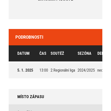
PODROBNOSTI
DATUM
ČAS
SOUTĚŽ
SEZÓNA
DEN ZÁ
5. 1. 2025
13:00
2.Regionální liga
2024/2025
neděle
MÍSTO ZÁPASU