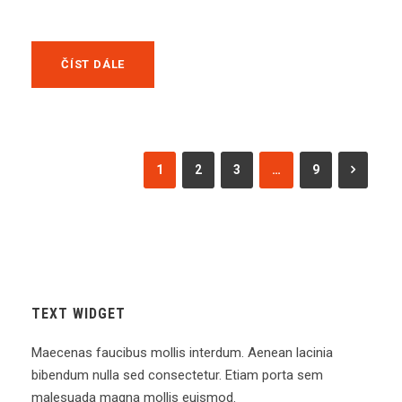
ČÍST DÁLE
1
2
3
…
9
TEXT WIDGET
Maecenas faucibus mollis interdum. Aenean lacinia
bibendum nulla sed consectetur. Etiam porta sem
malesuada magna mollis euismod.