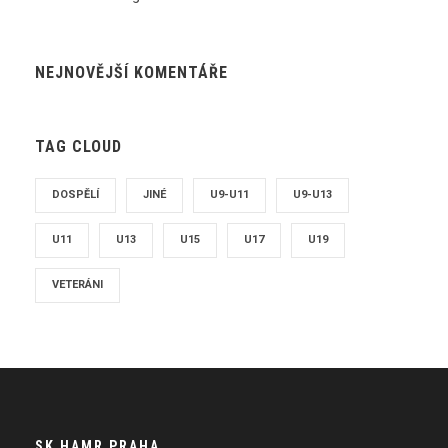
NEJNOVĚJŠÍ KOMENTÁŘE
TAG CLOUD
DOSPĚLÍ
JINÉ
U9-U11
U9-U13
U11
U13
U15
U17
U19
VETERÁNI
SK HAMR PRAHA