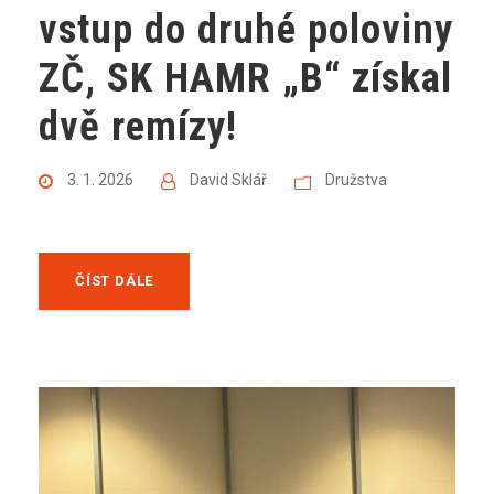
vstup do druhé poloviny
ZČ, SK HAMR „B“ získal
dvě remízy!
3. 1. 2026
David Sklář
Družstva
ČÍST DÁLE