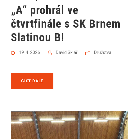
„A“ prohrál ve
čtvrtfinále s SK Brnem
Slatinou B!
19. 4. 2026
David Sklář
Družstva
ČÍST DÁLE