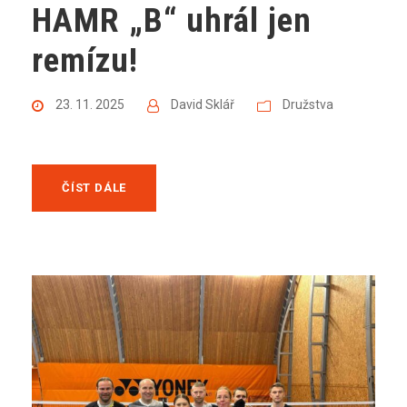
HAMR „B“ uhrál jen
remízu!
23. 11. 2025
David Sklář
Družstva
ČÍST DÁLE