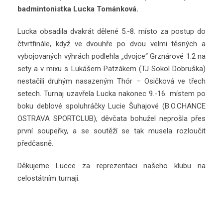
badmintonistka Lucka Tománková.
Lucka obsadila dvakrát dělené 5.-8. místo za postup do
čtvrtfinále, když ve dvouhře po dvou velmi těsných a
vybojovaných výhrách podlehla „dvojce“ Grznárové 1:2 na
sety a v mixu s Lukášem Patzákem (TJ Sokol Dobruška)
nestačili druhým nasazeným Thór – Osičková ve třech
setech. Turnaj uzavřela Lucka nakonec 9.-16. místem po
boku deblové spoluhráčky Lucie Šuhajové (B.O.CHANCE
OSTRAVA SPORTCLUB), děvčata bohužel neprošla přes
první soupeřky, a se soutěží se tak musela rozloučit
předčasně.
Děkujeme Lucce za reprezentaci našeho klubu na
celostátním turnaji.