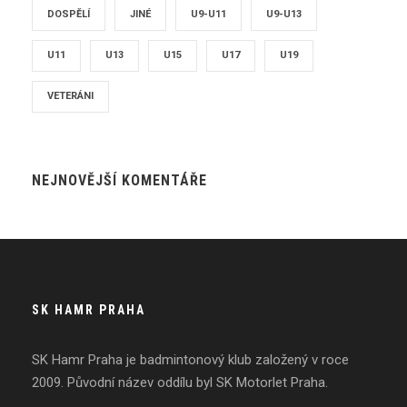
DOSPĚLÍ
JINÉ
U9-U11
U9-U13
U11
U13
U15
U17
U19
VETERÁNI
NEJNOVĚJŠÍ KOMENTÁŘE
SK HAMR PRAHA
SK Hamr Praha je badmintonový klub založený v roce
2009. Původní název oddílu byl SK Motorlet Praha.