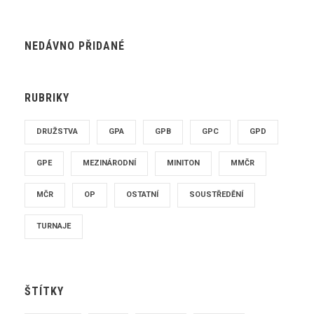
NEDÁVNO PŘIDANÉ
RUBRIKY
DRUŽSTVA
GPA
GPB
GPC
GPD
GPE
MEZINÁRODNÍ
MINITON
MMČR
MČR
OP
OSTATNÍ
SOUSTŘEDĚNÍ
TURNAJE
ŠTÍTKY