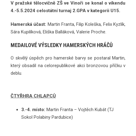
V pražské tělocvičně ZŠ ve Vinoři se konal o víkendu
4.-5.5.2024 celostátní turnaj 2.GPA v kategorii U15.
Hamerská účast:
Martin Franta, Filip Koleška, Felix Kyzlík,
Sára Kupilíková, Eliška Balláková, Valerie Proche.
MEDAILOVÉ VÝSLEDKY HAMERSKÝCH HRÁČŮ
O skvělý úspěch pro hamerské barvy se postaral Martin,
který obsadil na celorepublikové akci bronzovou příčku v
deblu.
ČTYŘHRA CHLAPCŮ
3.-4. místo:
Martin Franta – Vojtěch Kubát (TJ
Sokol Polabiny Pardubice)