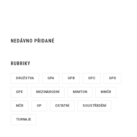
NEDÁVNO PŘIDANÉ
RUBRIKY
DRUŽSTVA
GPA
GPB
GPC
GPD
GPE
MEZINÁRODNÍ
MINITON
MMČR
MČR
OP
OSTATNÍ
SOUSTŘEDĚNÍ
TURNAJE