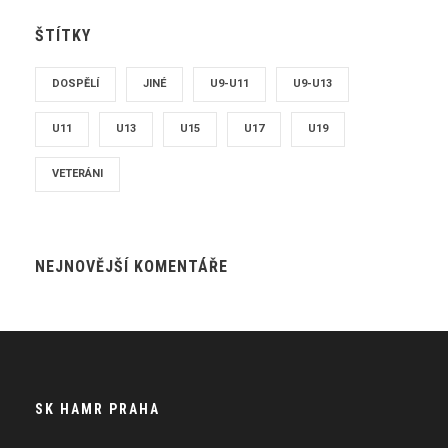
ŠTÍTKY
DOSPĚLÍ
JINÉ
U9-U11
U9-U13
U11
U13
U15
U17
U19
VETERÁNI
NEJNOVĚJŠÍ KOMENTÁŘE
SK HAMR PRAHA