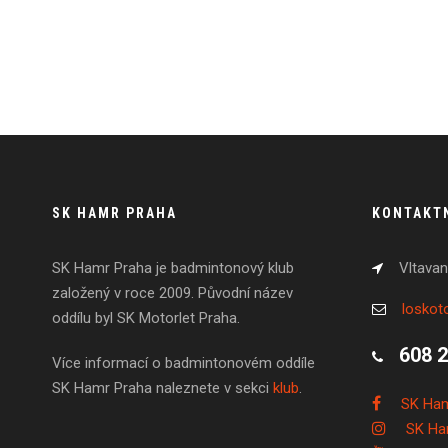
SK HAMR PRAHA
KONTAKT
SK Hamr Praha je badmintonový klub
Vltavan
založený v roce 2009. Původní název
losko
oddílu byl SK Motorlet Praha.
608 
Více informací o badmintonovém oddíle
SK Hamr Praha naleznete v sekci
klub
.
SK Ham
SK Ha