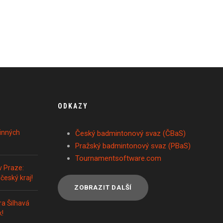
ODKAZY
inných
Český badmintonový svaz (ČBaS)
Pražský badmintonový svaz (PBaS)
Tournamentsoftware.com
v Praze:
český kraj!
ZOBRAZIT DALŠÍ
a Šilhavá
k!