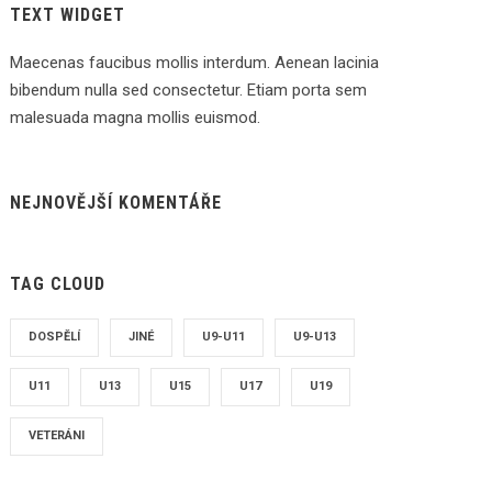
TEXT WIDGET
Maecenas faucibus mollis interdum. Aenean lacinia
bibendum nulla sed consectetur. Etiam porta sem
malesuada magna mollis euismod.
NEJNOVĚJŠÍ KOMENTÁŘE
TAG CLOUD
DOSPĚLÍ
JINÉ
U9-U11
U9-U13
U11
U13
U15
U17
U19
VETERÁNI