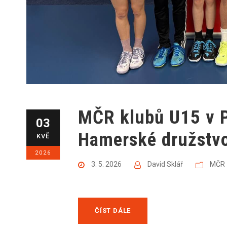
MČR klubů U15 v P
03
Hamerské družstvo 
KVĚ
2026
3. 5. 2026
David Sklář
MČR
ČÍST DÁLE