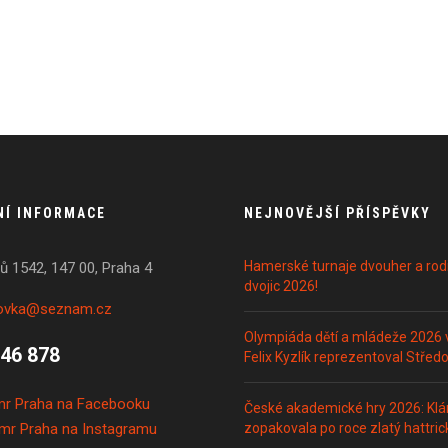
NÍ INFORMACE
NEJNOVĚJŠÍ PŘÍSPĚVKY
Hamerské turnaje dvouher a rod
ů 1542, 147 00, Praha 4
dvojic 2026!
tovka@seznam.cz
Olympiáda dětí a mládeže 2026 
246 878
Felix Kyzlík reprezentoval Středo
r Praha na Facebooku
České akademické hry 2026: Klár
mr Praha na Instagramu
zopakovala po roce zlatý hattric