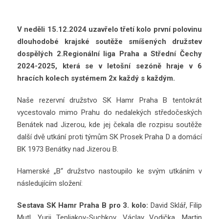
V neděli 15.12.2024 uzavřelo třetí kolo první polovinu
dlouhodobé krajské soutěže smíšených družstev
dospělých 2.Regionální liga Praha a Střední Čechy
2024-2025, která se v letošní sezóně hraje v 6
hracích kolech systémem 2x každý s každým.
Naše rezervní družstvo SK Hamr Praha B tentokrát
vycestovalo mimo Prahu do nedalekých středočeských
Benátek nad Jizerou, kde jej čekala dle rozpisu soutěže
další dvě utkání proti týmům SK Prosek Praha D a domácí
BK 1973 Benátky nad Jizerou B.
Hamerské „B“ družstvo nastoupilo ke svým utkáním v
následujícím složení:
Sestava SK Hamr Praha B pro 3. kolo:
David Sklář, Filip
Mutl, Yurii Tepliakov-Suchkov, Václav Vodička, Martin