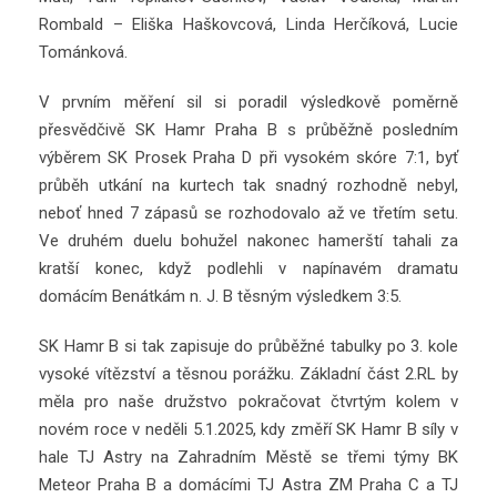
Rombald – Eliška Haškovcová, Linda Herčíková, Lucie
Tománková.
V prvním měření sil si poradil výsledkově poměrně
přesvědčivě SK Hamr Praha B s průběžně posledním
výběrem SK Prosek Praha D při vysokém skóre 7:1, byť
průběh utkání na kurtech tak snadný rozhodně nebyl,
neboť hned 7 zápasů se rozhodovalo až ve třetím setu.
Ve druhém duelu bohužel nakonec hamerští tahali za
kratší konec, když podlehli v napínavém dramatu
domácím Benátkám n. J. B těsným výsledkem 3:5.
SK Hamr B si tak zapisuje do průběžné tabulky po 3. kole
vysoké vítězství a těsnou porážku. Základní část 2.RL by
měla pro naše družstvo pokračovat čtvrtým kolem v
novém roce v neděli 5.1.2025, kdy změří SK Hamr B síly v
hale TJ Astry na Zahradním Městě se třemi týmy BK
Meteor Praha B a domácími TJ Astra ZM Praha C a TJ