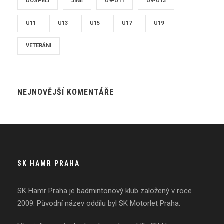
DOSPĚLÍ
JINÉ
U9-U11
U9-U13
U11
U13
U15
U17
U19
VETERÁNI
NEJNOVĚJŠÍ KOMENTÁŘE
SK HAMR PRAHA
SK Hamr Praha je badmintonový klub založený v roce
2009. Původní název oddílu byl SK Motorlet Praha.