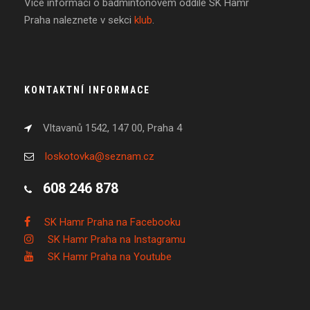
Více informací o badmintonovém oddíle SK Hamr
Praha naleznete v sekci
klub
.
KONTAKTNÍ INFORMACE
Vltavanů 1542, 147 00, Praha 4
loskotovka@seznam.cz
608 246 878
SK Hamr Praha na Facebooku
SK Hamr Praha na Instagramu
SK Hamr Praha na Youtube