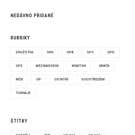
NEDÁVNO PŘIDANÉ
RUBRIKY
DRUŽSTVA
GPA
GPB
GPC
GPD
GPE
MEZINÁRODNÍ
MINITON
MMČR
MČR
OP
OSTATNÍ
SOUSTŘEDĚNÍ
TURNAJE
ŠTÍTKY