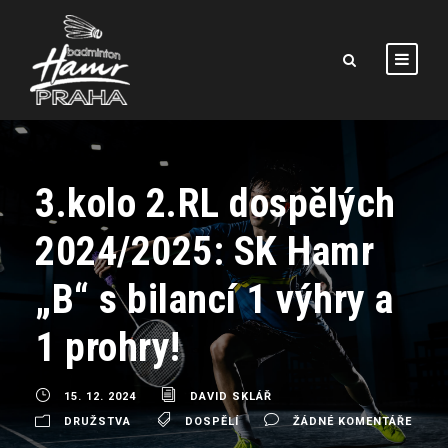
3.kolo 2.RL dospělých
2024/2025: SK Hamr
„B“ s bilancí 1 výhry a
1 prohry!
15. 12. 2024
DAVID SKLÁŘ
DRUŽSTVA
DOSPĚLÍ
ŽÁDNÉ KOMENTÁŘE