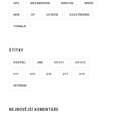
GPE
MEZINÁRODNÍ
MINITON
MMČR
MČR
OP
OSTATNÍ
SOUSTŘEDĚNÍ
TURNAJE
ŠTÍTKY
DOSPĚLÍ
JINÉ
U9-U11
U9-U13
U11
U13
U15
U17
U19
VETERÁNI
NEJNOVĚJŠÍ KOMENTÁŘE