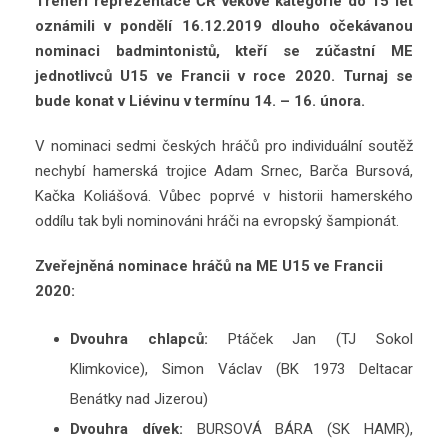
Trenéři reprezentace ČR věkové kategorie do 15 let
oznámili v pondělí 16.12.2019 dlouho očekávanou
nominaci badmintonistů, kteří se zúčastní ME
jednotlivců U15 ve Francii v roce 2020. Turnaj se
bude konat v Liévinu v termínu 14. – 16. února.
V nominaci sedmi českých hráčů pro individuální soutěž
nechybí hamerská trojice Adam Srnec, Barča Bursová,
Kačka Koliášová. Vůbec poprvé v historii hamerského
oddílu tak byli nominováni hráči na evropský šampionát.
Zveřejněná nominace hráčů na ME U15 ve Francii
2020:
Dvouhra chlapců:
Ptáček Jan (TJ Sokol
Klimkovice), Simon Václav (BK 1973 Deltacar
Benátky nad Jizerou)
Dvouhra dívek:
BURSOVÁ BÁRA (SK HAMR),