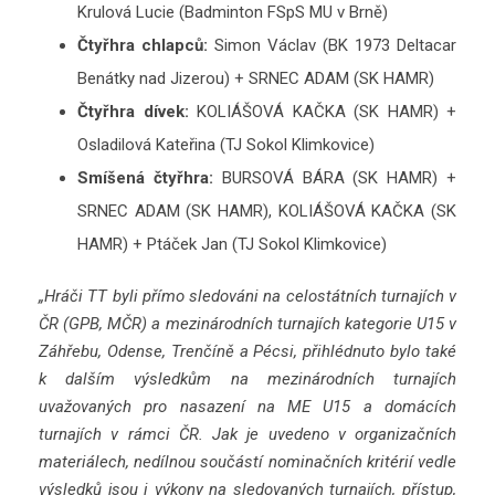
Krulová Lucie (Badminton FSpS MU v Brně)
Čtyřhra chlapců:
Simon Václav (BK 1973 Deltacar
Benátky nad Jizerou) + SRNEC ADAM (SK HAMR)
Čtyřhra dívek:
KOLIÁŠOVÁ KAČKA (SK HAMR) +
Osladilová Kateřina (TJ Sokol Klimkovice)
Smíšená čtyřhra:
BURSOVÁ BÁRA (SK HAMR) +
SRNEC ADAM (SK HAMR), KOLIÁŠOVÁ KAČKA (SK
HAMR) + Ptáček Jan (TJ Sokol Klimkovice)
„Hráči TT byli přímo sledováni na celostátních turnajích v
ČR (GPB, MČR) a mezinárodních turnajích kategorie U15 v
Záhřebu, Odense, Trenčíně a Pécsi, přihlédnuto bylo také
k dalším výsledkům na mezinárodních turnajích
uvažovaných pro nasazení na ME U15 a domácích
turnajích v rámci ČR. Jak je uvedeno v organizačních
materiálech, nedílnou součástí nominačních kritérií vedle
výsledků jsou i výkony na sledovaných turnajích, přístup,