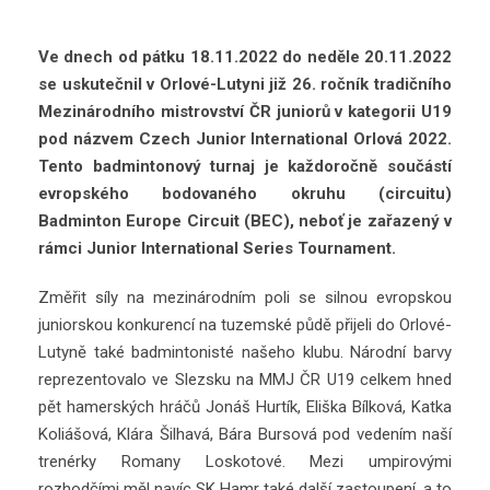
Ve dnech od pátku 18.11.2022 do neděle 20.11.2022
se uskutečnil v Orlové-Lutyni již 26. ročník tradičního
Mezinárodního mistrovství ČR juniorů v kategorii U19
pod názvem Czech Junior International Orlová 2022.
Tento badmintonový turnaj je každoročně součástí
evropského bodovaného okruhu (circuitu)
Badminton Europe Circuit (BEC), neboť je zařazený v
rámci Junior International Series Tournament.
Změřit síly na mezinárodním poli se silnou evropskou
juniorskou konkurencí na tuzemské půdě přijeli do Orlové-
Lutyně také badmintonisté našeho klubu. Národní barvy
reprezentovalo ve Slezsku na MMJ ČR U19 celkem hned
pět hamerských hráčů Jonáš Hurtík, Eliška Bílková, Katka
Koliášová, Klára Šilhavá, Bára Bursová pod vedením naší
trenérky Romany Loskotové. Mezi umpirovými
rozhodčími měl navíc SK Hamr také další zastoupení, a to