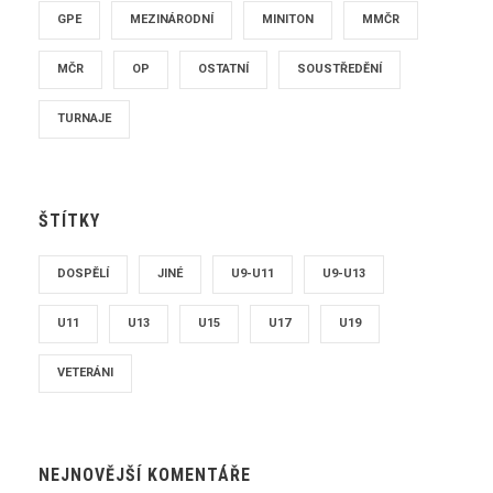
GPE
MEZINÁRODNÍ
MINITON
MMČR
MČR
OP
OSTATNÍ
SOUSTŘEDĚNÍ
TURNAJE
ŠTÍTKY
DOSPĚLÍ
JINÉ
U9-U11
U9-U13
U11
U13
U15
U17
U19
VETERÁNI
NEJNOVĚJŠÍ KOMENTÁŘE