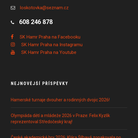
loskotovka@seznam.cz
608 246 878
SK Hamr Praha na Facebooku
SK Hamr Praha na Instagramu
SK Hamr Praha na Youtube
NEJNOVĚJŠÍ PŘÍSPĚVKY
Hamerské turnaje dvouher a rodinných dvojic 2026!
Olympiáda dětí a mládeže 2026 v Praze: Felix Kyzlík
reprezentoval Středočeský kraj!
České akademické hry 2026: Klára Šilhavá zopakovala po