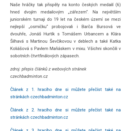
Naše hráčky tak přispěly na konto českých medailí (6)
hned dvojím medailovým „zářezem“. Na největším
juniorském turnaji do 19 let na českém území se mezi
nejlepší „osmičku“ probojovali i Barča Bursová ve
dvouhře, Jonáš Hurtík s Tomášem Urbancem a Klára
Šilhavá s Martinou Ševčíkovou v deblech a také Katka
Koliášová s Pavlem Maňáskem v mixu. Všichni skončili v
sobotních čtvrtfinálových zápasech.
zdroj: přepis článků z webových stránek
czechbadminton.cz
Článek z 1. hracího dne si můžete přečíst také na
stránkách czechbadminton.cz
Článek z 2. hracího dne si můžete přečíst také na
stránkách czechbadminton.cz
Článek z 3. hracího dne si můžete přečíst také na