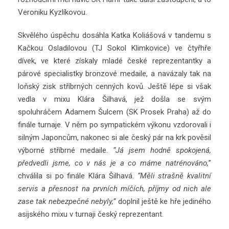
Veroniku Kyzlíkovou.
Skvělého úspěchu dosáhla Katka Koliášová v tandemu s
Kačkou Osladilovou (TJ Sokol Klimkovice) ve čtyřhře
dívek, ve které získaly mladé české reprezentantky a
párové specialistky bronzové medaile, a navázaly tak na
loňský zisk stříbrných cenných kovů. Ještě lépe si však
vedla v mixu Klára Šilhavá, jež došla se svým
spoluhráčem Adamem Šulcem (SK Prosek Praha) až do
finále turnaje. V něm po sympatickém výkonu vzdorovali i
silným Japoncům, nakonec si ale český pár na krk pověsil
výborné stříbrné medaile.
“Já jsem hodně spokojená,
předvedli jsme, co v nás je a co máme natrénováno,
”
chválila si po finále Klára Šilhavá.
“Měli strašně kvalitní
servis a přesnost na prvních míčích, příjmy od nich ale
zase tak nebezpečné nebyly,”
doplnil ještě ke hře jediného
asijského mixu v turnaji český reprezentant.