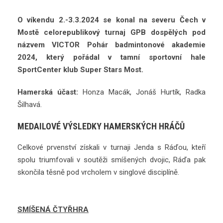
O víkendu 2.-3.3.2024 se konal na severu Čech v
Mostě celorepublikový turnaj GPB dospělých pod
názvem VICTOR Pohár badmintonové akademie
2024, který pořádal v tamní sportovní hale
SportCenter klub Super Stars Most.
Hamerská účast:
Honza Macák, Jonáš Hurtík, Radka
Šilhavá.
MEDAILOVÉ VÝSLEDKY HAMERSKÝCH HRÁČŮ
Celkové prvenství získali v turnaji Jenda s Ráďou, kteří
spolu triumfovali v soutěži smíšených dvojic, Ráďa pak
skončila těsně pod vrcholem v singlové disciplíně.
SMÍŠENÁ ČTYŘHRA