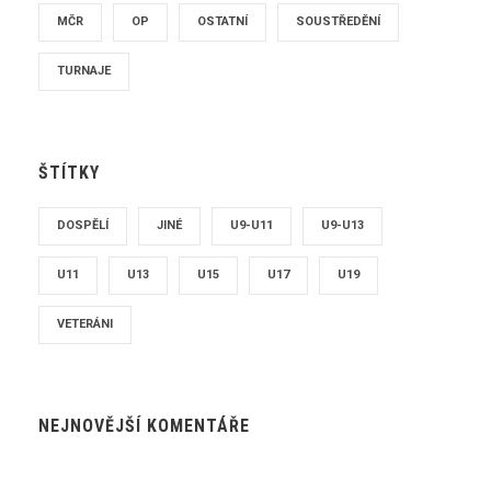
MČR
OP
OSTATNÍ
SOUSTŘEDĚNÍ
TURNAJE
ŠTÍTKY
DOSPĚLÍ
JINÉ
U9-U11
U9-U13
U11
U13
U15
U17
U19
VETERÁNI
NEJNOVĚJŠÍ KOMENTÁŘE