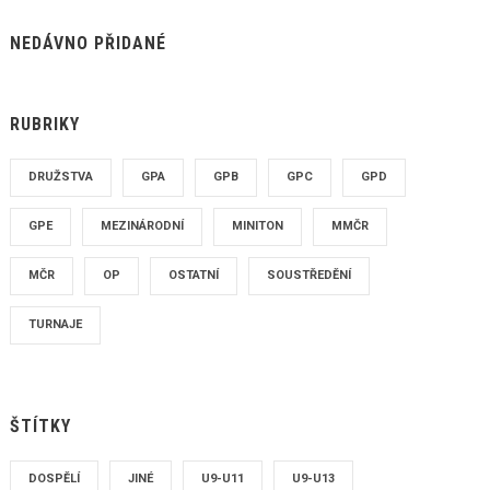
NEDÁVNO PŘIDANÉ
RUBRIKY
DRUŽSTVA
GPA
GPB
GPC
GPD
GPE
MEZINÁRODNÍ
MINITON
MMČR
MČR
OP
OSTATNÍ
SOUSTŘEDĚNÍ
TURNAJE
ŠTÍTKY
DOSPĚLÍ
JINÉ
U9-U11
U9-U13