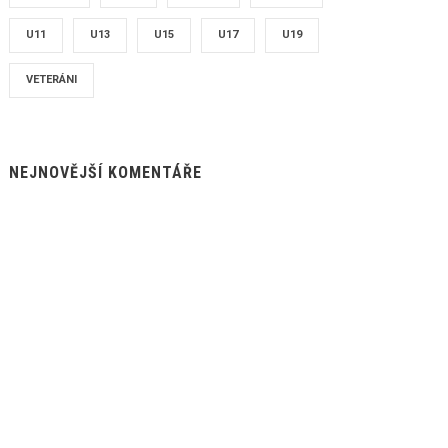
U11
U13
U15
U17
U19
VETERÁNI
NEJNOVĚJŠÍ KOMENTÁŘE