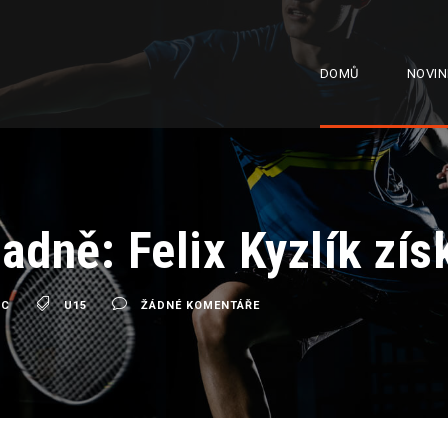
DOMŮ
NOVIN
dně: Felix Kyzlík získ
PC
U15
ŽÁDNÉ KOMENTÁŘE