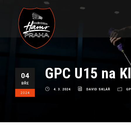
GPC U15 na Kla
04
BŘE
4. 3. 2024
DAVID SKLÁŘ
G
2024