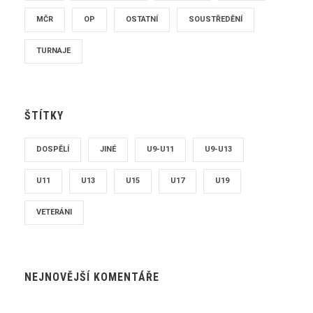
MČR
OP
OSTATNÍ
SOUSTŘEDĚNÍ
TURNAJE
ŠTÍTKY
DOSPĚLÍ
JINÉ
U9-U11
U9-U13
U11
U13
U15
U17
U19
VETERÁNI
NEJNOVĚJŠÍ KOMENTÁŘE