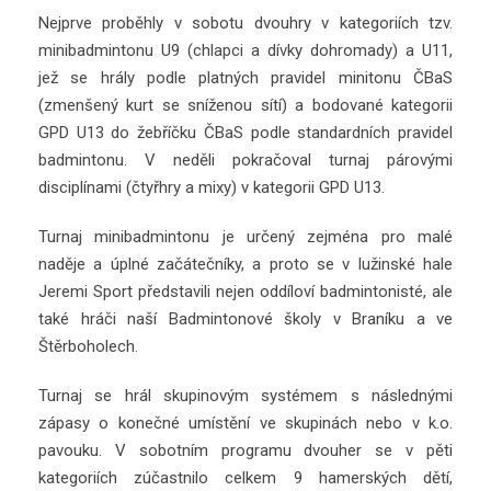
Nejprve proběhly v sobotu dvouhry v kategoriích tzv.
minibadmintonu U9 (chlapci a dívky dohromady) a U11,
jež se hrály podle platných pravidel minitonu ČBaS
(zmenšený kurt se sníženou sítí) a bodované kategorii
GPD U13 do žebříčku ČBaS podle standardních pravidel
badmintonu. V neděli pokračoval turnaj párovými
disciplínami (čtyřhry a mixy) v kategorii GPD U13.
Turnaj minibadmintonu je určený zejména pro malé
naděje a úplné začátečníky, a proto se v lužinské hale
Jeremi Sport představili nejen oddíloví badmintonisté, ale
také hráči naší Badmintonové školy v Braníku a ve
Štěrboholech.
Turnaj se hrál skupinovým systémem s následnými
zápasy o konečné umístění ve skupinách nebo v k.o.
pavouku. V sobotním programu dvouher se v pěti
kategoriích zúčastnilo celkem 9 hamerských dětí,