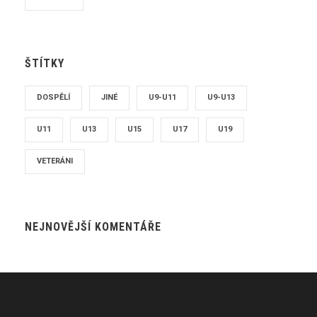
ŠTÍTKY
DOSPĚLÍ
JINÉ
U9-U11
U9-U13
U11
U13
U15
U17
U19
VETERÁNI
NEJNOVĚJŠÍ KOMENTÁŘE