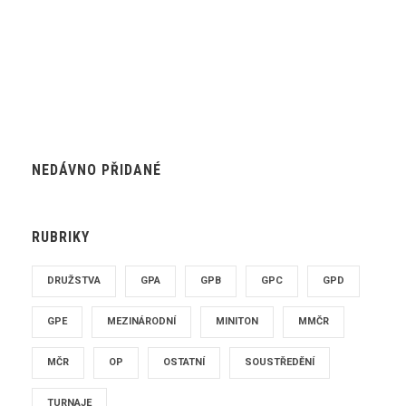
NEDÁVNO PŘIDANÉ
RUBRIKY
DRUŽSTVA
GPA
GPB
GPC
GPD
GPE
MEZINÁRODNÍ
MINITON
MMČR
MČR
OP
OSTATNÍ
SOUSTŘEDĚNÍ
TURNAJE