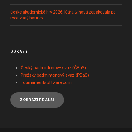
České akademické hry 2026: Klára Šilhavá zopakovala po
roce zlatý hattrick!
ODKAZY
Český badmintonový svaz (ČBaS)
Pražský badmintonový svaz (PBaS)
Tournamentsoftware.com
ZOBRAZIT DALŠÍ