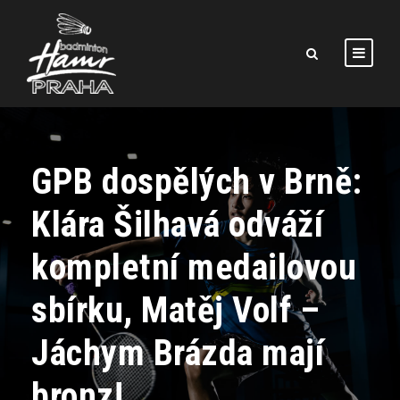
GPB dospělých v Brně:
Klára Šilhavá odváží
kompletní medailovou
sbírku, Matěj Volf –
Jáchym Brázda mají
bronz!