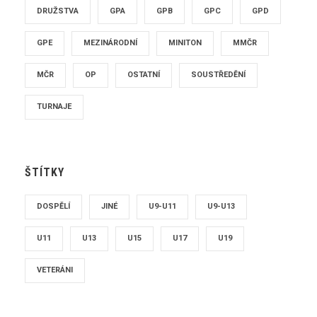
DRUŽSTVA
GPA
GPB
GPC
GPD
GPE
MEZINÁRODNÍ
MINITON
MMČR
MČR
OP
OSTATNÍ
SOUSTŘEDĚNÍ
TURNAJE
ŠTÍTKY
DOSPĚLÍ
JINÉ
U9-U11
U9-U13
U11
U13
U15
U17
U19
VETERÁNI