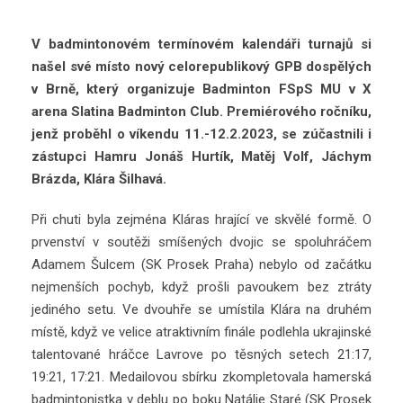
V badmintonovém termínovém kalendáři turnajů si
našel své místo nový celorepublikový GPB dospělých
v Brně, který organizuje Badminton FSpS MU v X
arena Slatina Badminton Club. Premiérového ročníku,
jenž proběhl o víkendu 11.-12.2.2023, se zúčastnili i
zástupci Hamru Jonáš Hurtík, Matěj Volf, Jáchym
Brázda, Klára Šilhavá.
Při chuti byla zejména Kláras hrající ve skvělé formě. O
prvenství v soutěži smíšených dvojic se spoluhráčem
Adamem Šulcem (SK Prosek Praha) nebylo od začátku
nejmenších pochyb, když prošli pavoukem bez ztráty
jediného setu. Ve dvouhře se umístila Klára na druhém
místě, když ve velice atraktivním finále podlehla ukrajinské
talentované hráčce Lavrove po těsných setech 21:17,
19:21, 17:21. Medailovou sbírku zkompletovala hamerská
badmintonistka v deblu po boku Natálie Staré (SK Prosek