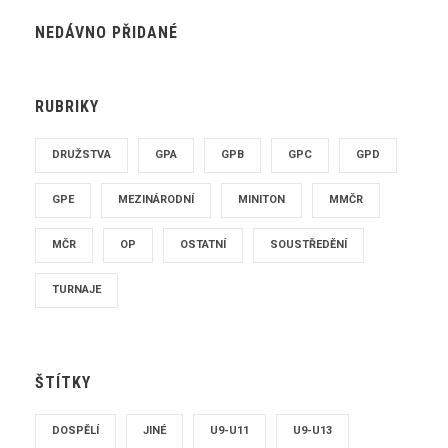
NEDÁVNO PŘIDANÉ
RUBRIKY
DRUŽSTVA
GPA
GPB
GPC
GPD
GPE
MEZINÁRODNÍ
MINITON
MMČR
MČR
OP
OSTATNÍ
SOUSTŘEDĚNÍ
TURNAJE
ŠTÍTKY
DOSPĚLÍ
JINÉ
U9-U11
U9-U13