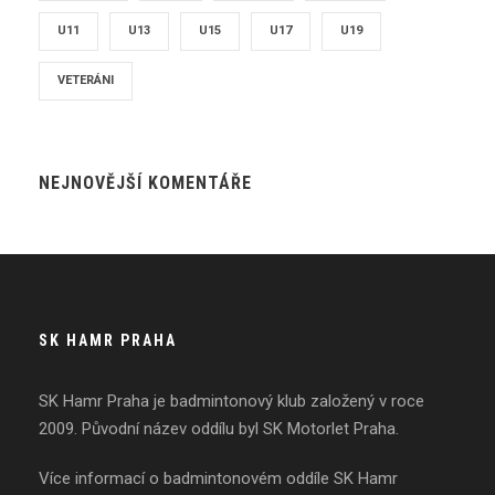
U11
U13
U15
U17
U19
VETERÁNI
NEJNOVĚJŠÍ KOMENTÁŘE
SK HAMR PRAHA
SK Hamr Praha je badmintonový klub založený v roce
2009. Původní název oddílu byl SK Motorlet Praha.
Více informací o badmintonovém oddíle SK Hamr