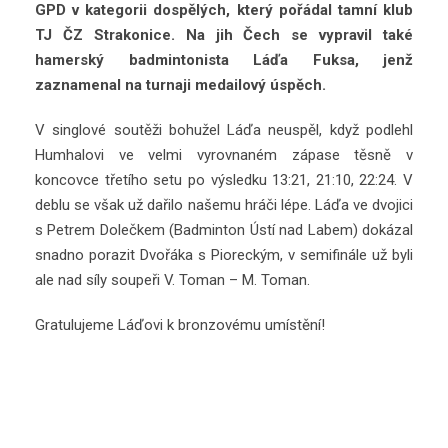
GPD v kategorii dospělých, který pořádal tamní klub
TJ ČZ Strakonice. Na jih Čech se vypravil také
hamerský badmintonista Láďa Fuksa, jenž
zaznamenal na turnaji medailový úspěch.
V singlové soutěži bohužel Láďa neuspěl, když podlehl
Humhalovi ve velmi vyrovnaném zápase těsně v
koncovce třetího setu po výsledku 13:21, 21:10, 22:24. V
deblu se však už dařilo našemu hráči lépe. Láďa ve dvojici
s Petrem Dolečkem (Badminton Ústí nad Labem) dokázal
snadno porazit Dvořáka s Pioreckým, v semifinále už byli
ale nad síly soupeři V. Toman – M. Toman.
Gratulujeme Láďovi k bronzovému umístění!