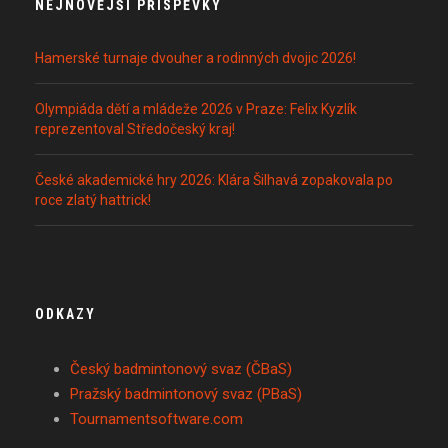
NEJNOVĚJŠÍ PŘÍSPĚVKY
Hamerské turnaje dvouher a rodinných dvojic 2026!
Olympiáda dětí a mládeže 2026 v Praze: Felix Kyzlík
reprezentoval Středočeský kraj!
České akademické hry 2026: Klára Šilhavá zopakovala po
roce zlatý hattrick!
ODKAZY
Český badmintonový svaz (ČBaS)
Pražský badmintonový svaz (PBaS)
Tournamentsoftware.com