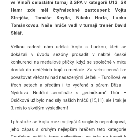
ve Vinoři celostátní turnaj 3.GPA v kategorii U13. SK
Hamr zde měl čtyřnásobné zastoupení: Vojtu
Strejčka, Tomáše Knytla, Nikolu Horta, Lucku
Tománkovou. Naše hráče vedl v turnaji trenér David
Sklář.
Velkou radost nám udělali Vojta s Luckou, kteří se
dokázali v úvodu sezóny prosadit v nabité české
konkurenci na medailové příčky, když se společně v mixu
dostali do nedělních bojů o medaile. Za velmi cenná lze
považovat vítězství nad nasazenými Ježek – Turoňová ve
třech setech a předtím i to vydřené s párem Bříza –
Nýdrlová. Nedělní semifinále s „jedničkami“ Thór –
Osičková už bylo nad síly našich hráčů (15,11), ale i tak je
3. místo skvělým výsledkem!
I přestože se Vojta mezi nejlepší 4 singlisty neprobojoval,
jeho zápas s druhým nejlepším hráčem této kategorie
Coufalem patřil k tomu nejlepšímu, co bylo na turnaji k