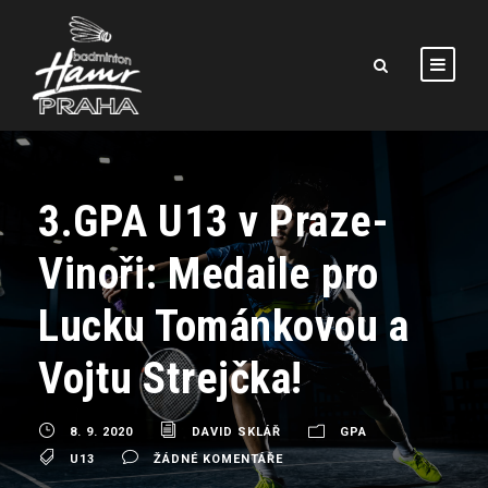
3.GPA U13 v Praze-
Vinoři: Medaile pro
Lucku Tománkovou a
Vojtu Strejčka!
8. 9. 2020
DAVID SKLÁŘ
GPA
U13
ŽÁDNÉ KOMENTÁŘE