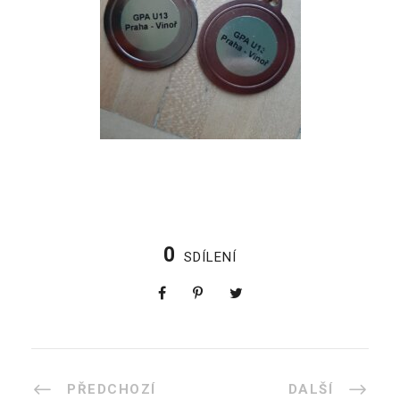
0
SDÍLENÍ
PŘEDCHOZÍ
DALŠÍ