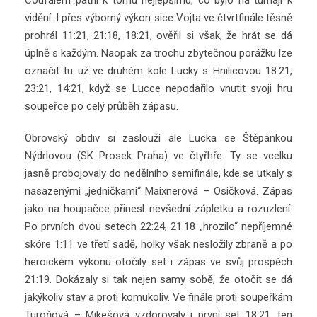
vidění. I přes výborný výkon sice Vojta ve čtvrtfinále těsně
prohrál 11:21, 21:18, 18:21, ověřil si však, že hrát se dá
úplně s každým. Naopak za trochu zbytečnou porážku lze
označit tu už ve druhém kole Lucky s Hnilicovou 18:21,
23:21, 14:21, když se Lucce nepodařilo vnutit svoji hru
soupeřce po celý průběh zápasu.
Obrovský obdiv si zaslouží ale Lucka se Štěpánkou
Nýdrlovou (SK Prosek Praha) ve čtyřhře. Ty se vcelku
jasně probojovaly do nedělního semifinále, kde se utkaly s
nasazenými „jedničkami“ Maixnerová – Osičková. Zápas
jako na houpačce přinesl nevšední zápletku a rozuzlení.
Po prvních dvou setech 22:24, 21:18 „hrozilo“ nepříjemné
skóre 1:11 ve třetí sadě, holky však nesložily zbraně a po
heroickém výkonu otočily set i zápas ve svůj prospěch
21:19. Dokázaly si tak nejen samy sobě, že otočit se dá
jakýkoliv stav a proti komukoliv. Ve finále proti soupeřkám
Turoňová – Mikešová vzdorovaly i první set 18:21, ten