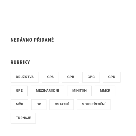
NEDÁVNO PŘIDANÉ
RUBRIKY
DRUŽSTVA
GPA
GPB
GPC
GPD
GPE
MEZINÁRODNÍ
MINITON
MMČR
MČR
OP
OSTATNÍ
SOUSTŘEDĚNÍ
TURNAJE