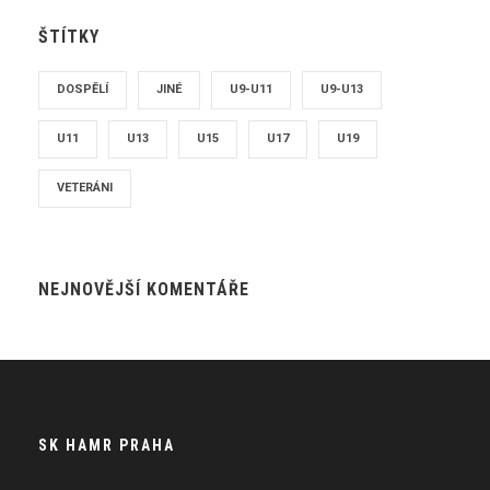
ŠTÍTKY
DOSPĚLÍ
JINÉ
U9-U11
U9-U13
U11
U13
U15
U17
U19
VETERÁNI
NEJNOVĚJŠÍ KOMENTÁŘE
SK HAMR PRAHA