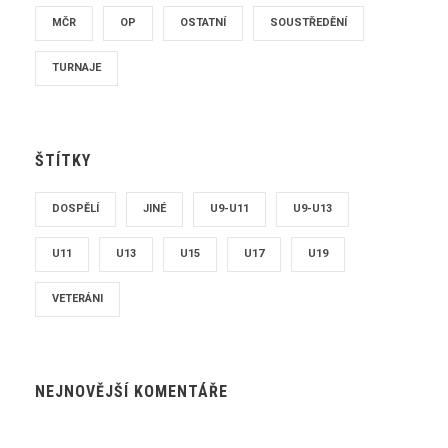
MČR
OP
OSTATNÍ
SOUSTŘEDĚNÍ
TURNAJE
ŠTÍTKY
DOSPĚLÍ
JINÉ
U9-U11
U9-U13
U11
U13
U15
U17
U19
VETERÁNI
NEJNOVĚJŠÍ KOMENTÁŘE