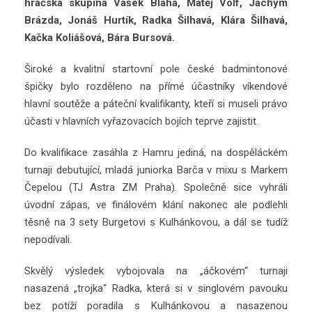
hráčská skupina Vašek Bláha, Matěj Volf, Jáchym
Brázda, Jonáš Hurtík, Radka Šilhavá, Klára Šilhavá,
Kačka Koliášová, Bára Bursová.
Široké a kvalitní startovní pole české badmintonové
špičky bylo rozděleno na přímé účastníky víkendové
hlavní soutěže a páteční kvalifikanty, kteří si museli právo
účasti v hlavních vyřazovacích bojích teprve zajistit.
Do kvalifikace zasáhla z Hamru jediná, na dospěláckém
turnaji debutující, mladá juniorka Barča v mixu s Markem
Čepelou (TJ Astra ZM Praha). Společně sice vyhráli
úvodní zápas, ve finálovém klání nakonec ale podlehli
těsně na 3 sety Burgetovi s Kulhánkovou, a dál se tudíž
nepodívali.
Skvělý výsledek vybojovala na „áčkovém“ turnaji
nasazená „trojka“ Radka, která si v singlovém pavouku
bez potíží poradila s Kulhánkovou a nasazenou