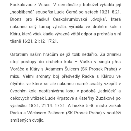
Foukalovou z Vesce. V semifinále ji bohužel vyřadila její
„neoblíbená“ soupeřka Lucie Černá po setech 10:21, 8:21.
Bronz pro Radku! Českokrumlovská „dvojka“, která
nakonec celý turnaj vyhrála, vyřadila ve druhém kole i
Kláru, která však kladla výrazně větší odpor a prohrála s ní
těsně 16:21, 21:12, 17:21.
Ostatním našim hráčům se již tolik nedařilo. Za zmínku
stojí postupy do druhého kola – Vaška v singlu přes
Voráče a Kláry s Adamem Šulcem (SK Prosek Praha) v
mixu. Velmi srdnatý boj předvedly Radka s Klárou ve
čtyřhře, ve které se ale nakonec marně snažily vzepřít v
úvodním kole nepříznivému losu v podobě „jedniček“ a
celkových vítězek Lucie Krpatové a Kateřiny Zuzákové po
výsledku 18:21, 21:14, 17:21. A hezké 5.-8. místo získali
Radka s Václavem Palánem (SK Prosek Praha) v soutěži
smíšených dvojic.