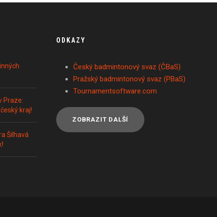
ODKAZY
inných
Český badmintonový svaz (ČBaS)
Pražský badmintonový svaz (PBaS)
Tournamentsoftware.com
v Praze:
český kraj!
ZOBRAZIT DALŠÍ
a Šilhavá
k!