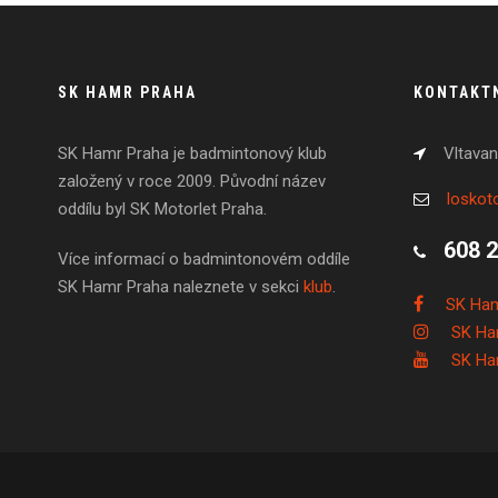
SK HAMR PRAHA
KONTAKT
SK Hamr Praha je badmintonový klub
Vltavan
založený v roce 2009. Původní název
losko
oddílu byl SK Motorlet Praha.
608 
Více informací o badmintonovém oddíle
SK Hamr Praha naleznete v sekci
klub
.
SK Ham
SK Ha
SK Ha