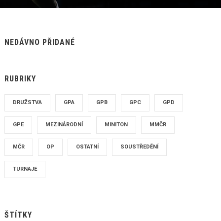
NEDÁVNO PŘIDANÉ
RUBRIKY
DRUŽSTVA
GPA
GPB
GPC
GPD
GPE
MEZINÁRODNÍ
MINITON
MMČR
MČR
OP
OSTATNÍ
SOUSTŘEDĚNÍ
TURNAJE
ŠTÍTKY