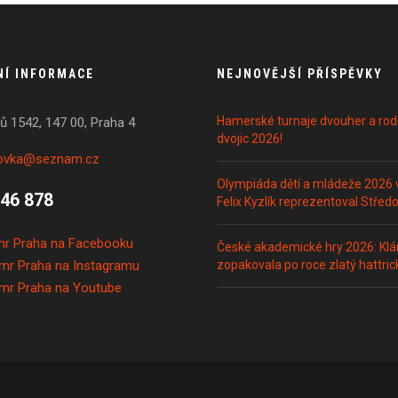
NÍ INFORMACE
NEJNOVĚJŠÍ PŘÍSPĚVKY
Hamerské turnaje dvouher a rod
ů 1542, 147 00, Praha 4
dvojic 2026!
tovka@seznam.cz
Olympiáda dětí a mládeže 2026 
246 878
Felix Kyzlík reprezentoval Středo
r Praha na Facebooku
České akademické hry 2026: Klár
mr Praha na Instagramu
zopakovala po roce zlatý hattric
mr Praha na Youtube