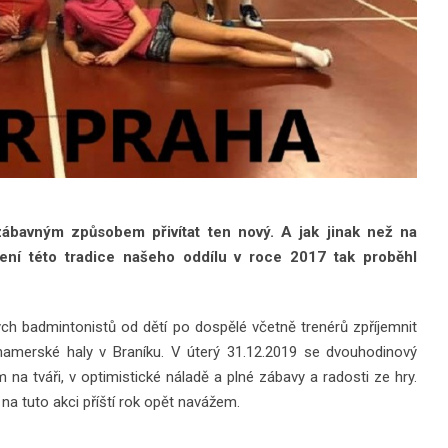
ábavným způsobem přivítat ten nový. A jak jinak než na
ní této tradice našeho oddílu v roce 2017 tak proběhl
ch badmintonistů od dětí po dospělé včetně trenérů zpříjemnit
 hamerské haly v Braníku. V úterý 31.12.2019 se dvouhodinový
na tváři, v optimistické náladě a plné zábavy a radosti ze hry.
na tuto akci příští rok opět navážem.