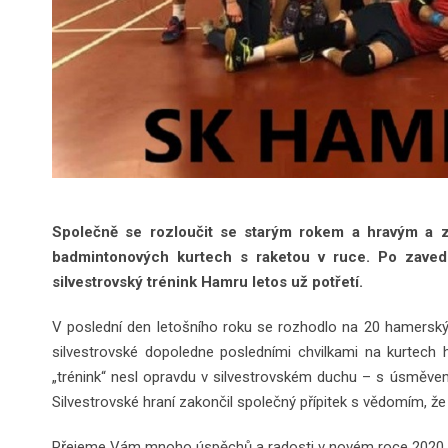
Společně se rozloučit se starým rokem a hravým a z
badmintonových kurtech s raketou v ruce. Po zavede
silvestrovský trénink Hamru letos už potřetí.
V poslední den letošního roku se rozhodlo na 20 hamerský
silvestrovské dopoledne posledními chvilkami na kurtech
„trénink“ nesl opravdu v silvestrovském duchu – s úsměvem 
Silvestrovské hraní zakončil společný přípitek s vědomím, že 
Přejeme Vám mnoho úspěchů a radosti v novém roce 2020.