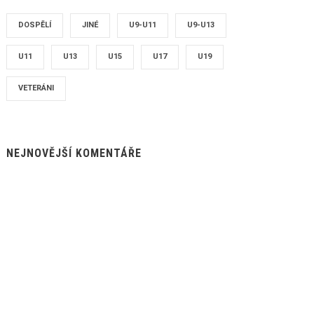
DOSPĚLÍ
JINÉ
U9-U11
U9-U13
U11
U13
U15
U17
U19
VETERÁNI
NEJNOVĚJŠÍ KOMENTÁŘE