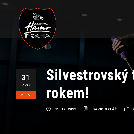
Silvestrovský 
31
PRO
rokem!
2019
31. 12. 2019
DAVID SKLÁŘ